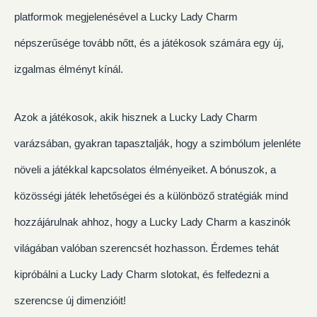
platformok megjelenésével a Lucky Lady Charm
népszerűsége tovább nőtt, és a játékosok számára egy új,
izgalmas élményt kínál.
Azok a játékosok, akik hisznek a Lucky Lady Charm
varázsában, gyakran tapasztalják, hogy a szimbólum jelenléte
növeli a játékkal kapcsolatos élményeiket. A bónuszok, a
közösségi játék lehetőségei és a különböző stratégiák mind
hozzájárulnak ahhoz, hogy a Lucky Lady Charm a kaszinók
világában valóban szerencsét hozhasson. Érdemes tehát
kipróbálni a Lucky Lady Charm slotokat, és felfedezni a
szerencse új dimenzióit!