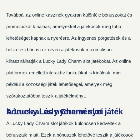
Továbbá, az online kaszinók gyakran különféle bónuszokat és
promóciókat kínálnak, amelyekkel a játékosok még több
lehetőséget kapnak a nyerésre. Az ingyenes pörgetések és a
befizetési bónuszok révén a játékosok maximálisan
kihasználhatják a Lucky Lady Charm slot játékokat. Az online
platformok emellett interaktív funkciókat is kínálnak, mint
például a közösségi játék lehetőségei, amelyek még
szórakoztatóbbá teszik a játékélményt.
A Lucky Lady Charm slot játék bónuszai és nyereményei
A Lucky Lady Charm slot játékok különösen kedveltek a
bónuszaik miatt. Ezek a bónuszok lehetővé teszik a játékosok