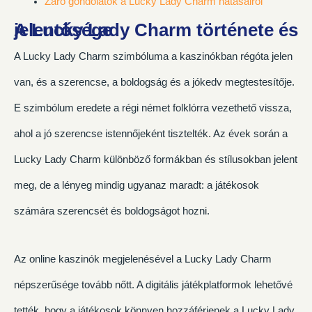
Záró gondolatok a Lucky Lady Charm hatásairól
A Lucky Lady Charm története és jelentősége
A Lucky Lady Charm szimbóluma a kaszinókban régóta jelen
van, és a szerencse, a boldogság és a jókedv megtestesítője.
E szimbólum eredete a régi német folklórra vezethető vissza,
ahol a jó szerencse istennőjeként tisztelték. Az évek során a
Lucky Lady Charm különböző formákban és stílusokban jelent
meg, de a lényeg mindig ugyanaz maradt: a játékosok
számára szerencsét és boldogságot hozni.
Az online kaszinók megjelenésével a Lucky Lady Charm
népszerűsége tovább nőtt. A digitális játékplatformok lehetővé
tették, hogy a játékosok könnyen hozzáférjenek a Lucky Lady