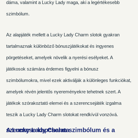
dáma, valamint a Lucky Lady maga, aki a legértékesebb
szimbólum.
Az alapjáték mellett a Lucky Lady Charm slotok gyakran
tartalmaznak különböző bónuszjátékokat és ingyenes
pörgetéseket, amelyek növelik a nyerési esélyeket. A
játékosok számára érdemes figyelni a bónusz
szimbólumokra, mivel ezek aktiválják a különleges funkciókat,
amelyek révén jelentős nyereményekre tehetnek szert. A
játékok szórakoztató elemei és a szerencsejáték izgalma
teszik a Lucky Lady Charm slotokat rendkívül vonzóvá.
A Lucky Lady Charm szimbólum és a szerencse kapcsolata