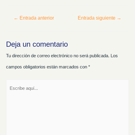
←
Entrada anterior
Entrada siguiente
→
Deja un comentario
Tu dirección de correo electrónico no será publicada.
Los
campos obligatorios están marcados con
*