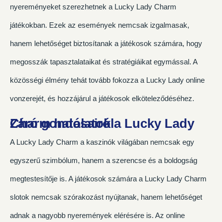
nyereményeket szerezhetnek a Lucky Lady Charm
játékokban. Ezek az események nemcsak izgalmasak,
hanem lehetőséget biztosítanak a játékosok számára, hogy
megosszák tapasztalataikat és stratégiáikat egymással. A
közösségi élmény tehát tovább fokozza a Lucky Lady online
vonzerejét, és hozzájárul a játékosok elköteleződéséhez.
Záró gondolatok a Lucky Lady Charm hatásairól
A Lucky Lady Charm a kaszinók világában nemcsak egy
egyszerű szimbólum, hanem a szerencse és a boldogság
megtestesítője is. A játékosok számára a Lucky Lady Charm
slotok nemcsak szórakozást nyújtanak, hanem lehetőséget
adnak a nagyobb nyeremények elérésére is. Az online