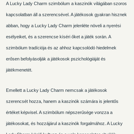
A Lucky Lady Charm szimbólum a kaszinók világában szoros
kapcsolatban áll a szerencsével. A játékosok gyakran hisznek
abban, hogy a Lucky Lady Charm jelenléte növeli a nyerési
esélyeiket, és a szerencse kíséri őket a játék során. A
szimbólum tradíciója és az ahhoz kapcsolódó hiedelmek
erősen befolyásolják a játékosok pszichológiáját és
játékmenetét.
Emellett a Lucky Lady Charm nemcsak a játékosok
szerencsét hozza, hanem a kaszinók számára is jelentős
értéket képvisel. A szimbólum népszerűsége vonzza a
játékosokat, és hozzájárul a kaszinók forgalmához. A Lucky