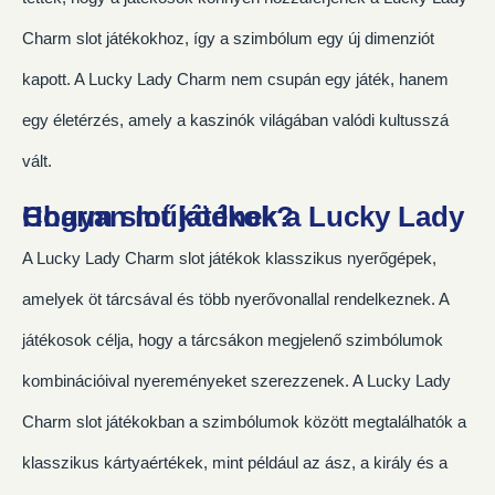
Charm slot játékokhoz, így a szimbólum egy új dimenziót
kapott. A Lucky Lady Charm nem csupán egy játék, hanem
egy életérzés, amely a kaszinók világában valódi kultusszá
vált.
Hogyan működnek a Lucky Lady Charm slot játékok?
A Lucky Lady Charm slot játékok klasszikus nyerőgépek,
amelyek öt tárcsával és több nyerővonallal rendelkeznek. A
játékosok célja, hogy a tárcsákon megjelenő szimbólumok
kombinációival nyereményeket szerezzenek. A Lucky Lady
Charm slot játékokban a szimbólumok között megtalálhatók a
klasszikus kártyaértékek, mint például az ász, a király és a