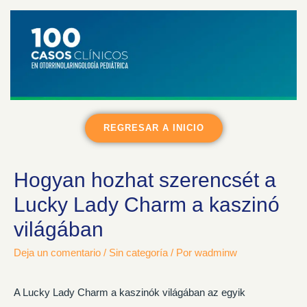
REGRESAR A INICIO
Hogyan hozhat szerencsét a
Lucky Lady Charm a kaszinó
világában
Deja un comentario
/
Sin categoría
/ Por
wadminw
A Lucky Lady Charm a kaszinók világában az egyik