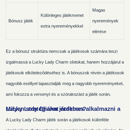
Magas
Különleges játékmenet
Bónusz játék
nyeremények
extra nyereményekkel
elérése
Ez a bónusz struktúra nemcsak a játékosok számára teszi
izgalmassá a Lucky Lady Charm slotokat, hanem hozzájárul a
játékosok elköteleződéséhez is. A bónuszok révén a játékosok
nagyobb eséllyel tapasztalják meg a nagyobb nyereményeket,
ami fokozza a versenyt és a szórakozást a játék során.
Milyen stratégiákat érdemes alkalmazni a Lucky Lady Charm játékban?
A Lucky Lady Charm játék során a játékosok különféle