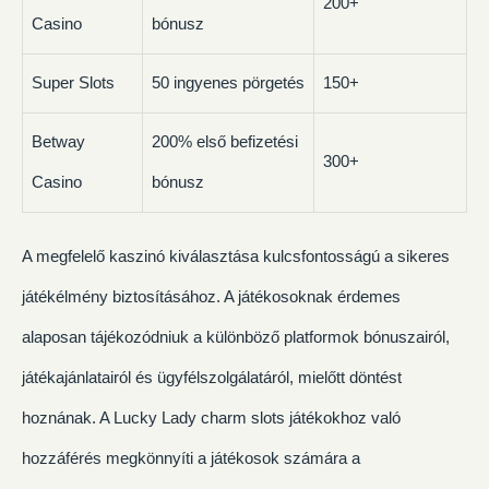
200+
Casino
bónusz
Super Slots
50 ingyenes pörgetés
150+
Betway
200% első befizetési
300+
Casino
bónusz
A megfelelő kaszinó kiválasztása kulcsfontosságú a sikeres
játékélmény biztosításához. A játékosoknak érdemes
alaposan tájékozódniuk a különböző platformok bónuszairól,
játékajánlatairól és ügyfélszolgálatáról, mielőtt döntést
hoznának. A Lucky Lady charm slots játékokhoz való
hozzáférés megkönnyíti a játékosok számára a