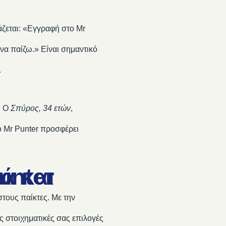
άζεται: «Εγγραφή στο Mr
να παίζω.» Είναι σημαντικό
.
. Ο
Σπύρος, 34 ετών
,
ο Mr Punter προσφέρει
στους παίκτες. Με την
ς στοιχηματικές σας επιλογές