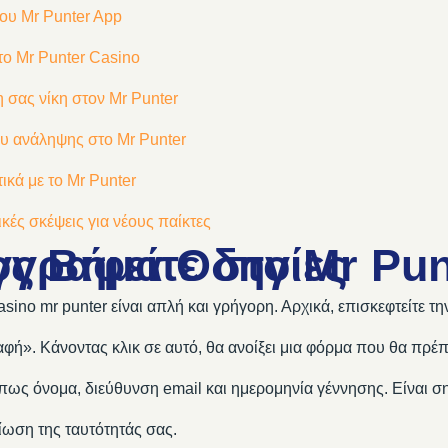
ου Mr Punter App
το Mr Punter Casino
 σας νίκη στον Mr Punter
υ ανάληψης στο Mr Punter
ικά με το Mr Punter
κές σκέψεις για νέους παίκτες
ο Mr Punter: Βήμα προς Βήμα Οδηγίες
sino mr punter είναι απλή και γρήγορη. Αρχικά, επισκεφτείτε την
φή». Κάνοντας κλικ σε αυτό, θα ανοίξει μια φόρμα που θα πρέ
ς όνομα, διεύθυνση email και ημερομηνία γέννησης. Είναι ση
ίωση της ταυτότητάς σας.