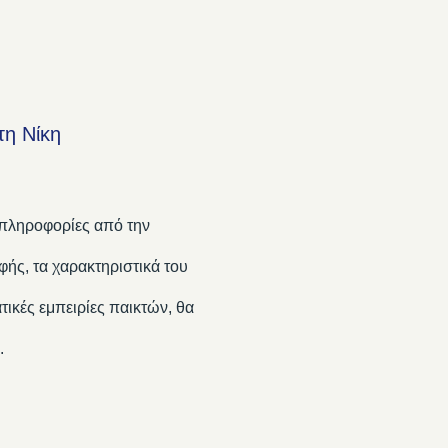
τη Νίκη
πληροφορίες από την
ής, τα χαρακτηριστικά του
τικές εμπειρίες παικτών, θα
.