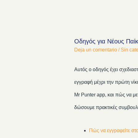
Οδηγός για Νέους Παίκ
Deja un comentario
/
Sin cat
Αυτός ο οδηγός έχει σχεδιαστ
εγγραφή μέχρι την πρώτη νίκ
Mr Punter app, και πώς να με
δώσουμε πρακτικές συμβουλές
Πώς να εγγραφείτε στο