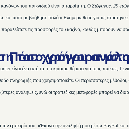
κανόνων του παιχνιδιού είναι απαραίτητη. Ο
Στέφανος, 29 ετών
ω, και αυτό με βοήθησε πολύ.» Ενημερωθείτε για τις στρατηγι
 παραλείπετε τις προσφορές του καζίνο, καθώς μπορούν να σ
ter είναι ένα από τα πιο κρίσιμα θέματα για τους παίκτες. Γεν
θοδο πληρωμής που χρησιμοποιείτε. Οι περισσότερες μέθοδοι, 
ύτερες αναλήψεις, ενώ οι τραπεζικές μεταφορές μπορεί να δια
αι την εμπειρία του: «Έκανα την ανάληψή μου μέσω PayPal και 