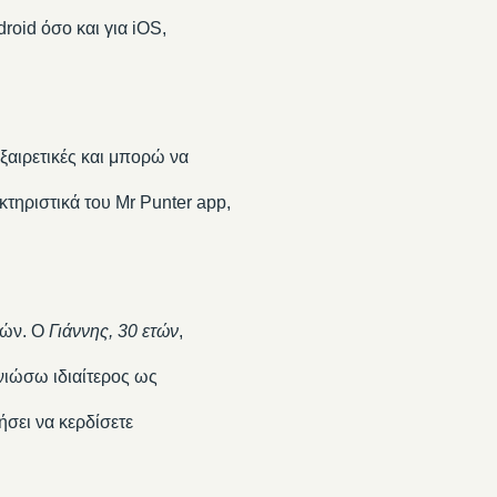
roid όσο και για iOS,
εξαιρετικές και μπορώ να
κτηριστικά του Mr Punter app,
τών. Ο
Γιάννης, 30 ετών
,
νιώσω ιδιαίτερος ως
ήσει να κερδίσετε