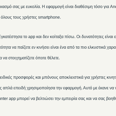
αριασμό σας με ευκολία. Η εφαρμογή είναι διαθέσιμη τόσο για And
 όλους τους χρήστες smartphone.
«Εγκατέστησα το app και δεν κοίταξα πίσω. Οι δυνατότητες είναι 
ητα να παίζετε εν κινήσει είναι ένα από τα πιο ελκυστικά χαρα
α να στοιχηματίζετε όποτε θέλετε.
ειδικές προσφορές και μπόνους αποκλειστικά για χρήστες κινη
 απλά επειδή χρησιμοποίησα την εφαρμογή. Αυτό με έκανε να 
ter app μπορεί να βελτιώσει την εμπειρία σας και να σας βοηθ