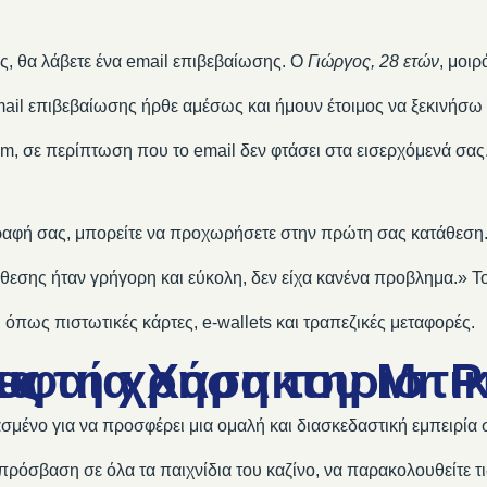
, θα λάβετε ένα email επιβεβαίωσης. Ο
Γιώργος, 28 ετών
, μοιρ
email επιβεβαίωσης ήρθε αμέσως και ήμουν έτοιμος να ξεκινήσω 
am, σε περίπτωση που το email δεν φτάσει στα εισερχόμενά σας
ραφή σας, μπορείτε να προχωρήσετε στην πρώτη σας κατάθεση
άθεσης ήταν γρήγορη και εύκολη, δεν είχα κανένα προβλημα.» Τ
πως πιστωτικές κάρτες, e-wallets και τραπεζικές μεταφορές.
ι Λειτουργίες
ασμένο για να προσφέρει μια ομαλή και διασκεδαστική εμπειρία 
πρόσβαση σε όλα τα παιχνίδια του καζίνο, να παρακολουθείτε τι