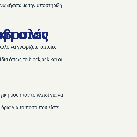
ινωνήσετε με την υποστήριξη
 και Συμβουλές
 καλό να γνωρίζετε κάποιες
ίδια όπως το blackjack και οι
ική μου ήταν το κλειδί για να
 όρια για το ποσό που είστε