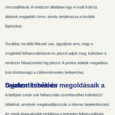
visszaállítását. A rendszer általában egy e-mailt küld az
általunk megadott címre, amely tartalmazza a további
lépéseket.
Továbbá, ha több fiókunk van, ügyeljünk arra, hogy a
megfelelő felhasználónevet és jelszót adjuk meg, különben a
rendszer hibaüzenetet fog jelezni. A pontos adatok megadása
kulcsfontosságú a zökkenőmentes belépéshez.
Gyakori hibák és megoldásaik a bejelentkezéskor
A belépés során sok felhasználó szembesülhet különböző
hibákkal, amelyek megakadályozzák a sikeres bejelentkezést.
Az egyik leggyakoribb probléma a helytelen felhasználónév