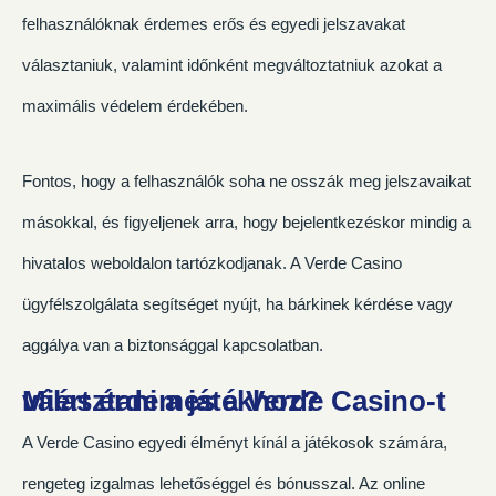
felhasználóknak érdemes erős és egyedi jelszavakat
választaniuk, valamint időnként megváltoztatniuk azokat a
maximális védelem érdekében.
Fontos, hogy a felhasználók soha ne osszák meg jelszavaikat
másokkal, és figyeljenek arra, hogy bejelentkezéskor mindig a
hivatalos weboldalon tartózkodjanak. A Verde Casino
ügyfélszolgálata segítséget nyújt, ha bárkinek kérdése vagy
aggálya van a biztonsággal kapcsolatban.
Miért érdemes a Verde Casino-t választani a játékhoz?
A Verde Casino egyedi élményt kínál a játékosok számára,
rengeteg izgalmas lehetőséggel és bónusszal. Az online