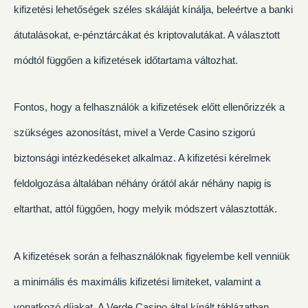
kifizetési lehetőségek széles skáláját kínálja, beleértve a banki
átutalásokat, e-pénztárcákat és kriptovalutákat. A választott
módtól függően a kifizetések időtartama változhat.
Fontos, hogy a felhasználók a kifizetések előtt ellenőrizzék a
szükséges azonosítást, mivel a Verde Casino szigorú
biztonsági intézkedéseket alkalmaz. A kifizetési kérelmek
feldolgozása általában néhány órától akár néhány napig is
eltarthat, attól függően, hogy melyik módszert választották.
A kifizetések során a felhasználóknak figyelembe kell venniük
a minimális és maximális kifizetési limiteket, valamint a
vonatkozó díjakat. A Verde Casino által kínált táblázatban