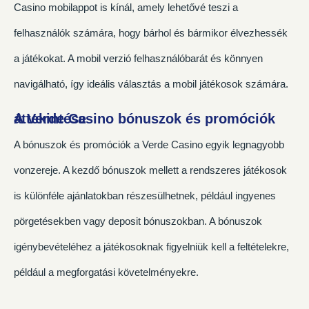
Casino mobilappot is kínál, amely lehetővé teszi a
felhasználók számára, hogy bárhol és bármikor élvezhessék
a játékokat. A mobil verzió felhasználóbarát és könnyen
navigálható, így ideális választás a mobil játékosok számára.
A Verde Casino bónuszok és promóciók áttekintése
A bónuszok és promóciók a Verde Casino egyik legnagyobb
vonzereje. A kezdő bónuszok mellett a rendszeres játékosok
is különféle ajánlatokban részesülhetnek, például ingyenes
pörgetésekben vagy deposit bónuszokban. A bónuszok
igénybevételéhez a játékosoknak figyelniük kell a feltételekre,
például a megforgatási követelményekre.