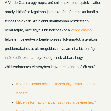
A Verde Casino egy népszerű online szerencsejáték-platform,
amely különféle izgalmas játékokat és bónuszokat kínál a
felhasználóknak. Az alábbi útmutatóban részletesen
bemutatjuk, mire figyeljünk belépéskor a
verde casino
felületén, beleértve a bejelentkezési folyamatot, a gyakori
problémákat és azok megoldásait, valamint a biztonsági
intézkedéseket, amelyek segítenek abban, hogy
zökkenőmentes élményben legyen részünk a játék során.
A Verde Casino bejelentkezési folyamata lépésről
lépésre
Milyen információkra van szükség a belépéshez?