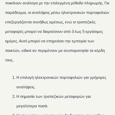
ποικίλουν ανάλογα με την επιλεγμένη μέθοδο πληρωμής. Για
παράδειγμα, οι αναλήψεις μέσω ηλεκτρονικών πορτοφολιών
επεξεργάζονται συνήθως αμέσως, ενώ οι τραπεζικές
μεταφορές μπορεί να διαρκέσουν από 3 έως 5 εργάσιμες
ημέρες. Αυτό μπορεί να επηρεάσει την εμπειρία των
παικτών, ειδικά αν περιμένουν με ανυπομονησία τα κέρδη
τους.
Η επιλογή ηλεκτρονικών πορτοφολιών για γρήγορες
αναλήψεις.
Η σημασία των τραπεζικών μεταφορών για
μεγαλύτερα ποσά.