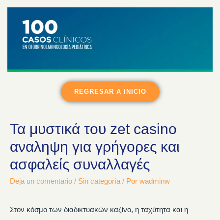
REGRESAR A INICIO
Τα μυστικά του zet casino
αναληψη για γρήγορες και
ασφαλείς συναλλαγές
Deja un comentario
/
Sin categoría
/ Por
wadminw
Στον κόσμο των διαδικτυακών καζίνο, η ταχύτητα και η