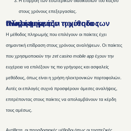
Η επιρροή των εσωτερικών διαδικασιών του καζίνο
στους χρόνους επεξεργασίας.
Πώς επηρεάζει η μέθοδος πληρωμής την ταχύτητα των αναλήψεων;
Η μέθοδος πληρωμής που επιλέγουν οι παίκτες έχει
σημαντική επίδραση στους χρόνους αναλήψεων. Οι παίκτες
που χρησιμοποιούν την
zet casino mobile app
έχουν την
ευχέρεια να επιλέξουν τις πιο γρήγορες και ασφαλείς
μεθόδους, όπως είναι η χρήση ηλεκτρονικών πορτοφολιών.
Αυτές οι επιλογές συχνά προσφέρουν άμεσες αναλήψεις,
επιτρέποντας στους παίκτες να απολαμβάνουν τα κέρδη
τους αμέσως.
Αντίθετα, οι παραδοσιακές μέθοδοι όπως οι τραπεζικές