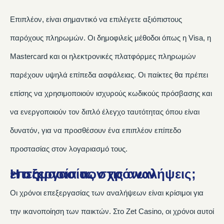
Επιπλέον, είναι σημαντικό να επιλέγετε αξιόπιστους
παρόχους πληρωμών. Οι δημοφιλείς μέθοδοι όπως η Visa, η
Mastercard και οι ηλεκτρονικές πλατφόρμες πληρωμών
παρέχουν υψηλά επίπεδα ασφάλειας. Οι παίκτες θα πρέπει
επίσης να χρησιμοποιούν ισχυρούς κωδικούς πρόσβασης και
να ενεργοποιούν τον διπλό έλεγχο ταυτότητας όπου είναι
δυνατόν, για να προσθέσουν ένα επιπλέον επίπεδο
προστασίας στον λογαριασμό τους.
Η σημασία των χρόνων επεξεργασίας στις αναλήψεις;
Οι χρόνοι επεξεργασίας των αναλήψεων είναι κρίσιμοι για
την ικανοποίηση των παικτών. Στο Zet Casino, οι χρόνοι αυτοί