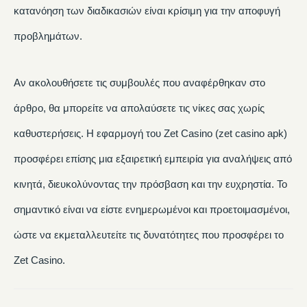
κατανόηση των διαδικασιών είναι κρίσιμη για την αποφυγή
προβλημάτων.
Αν ακολουθήσετε τις συμβουλές που αναφέρθηκαν στο
άρθρο, θα μπορείτε να απολαύσετε τις νίκες σας χωρίς
καθυστερήσεις. Η εφαρμογή του Zet Casino (zet casino apk)
προσφέρει επίσης μια εξαιρετική εμπειρία για αναλήψεις από
κινητά, διευκολύνοντας την πρόσβαση και την ευχρηστία. Το
σημαντικό είναι να είστε ενημερωμένοι και προετοιμασμένοι,
ώστε να εκμεταλλευτείτε τις δυνατότητες που προσφέρει το
Zet Casino.