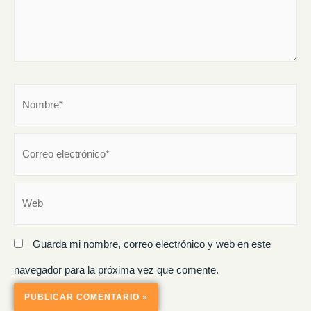
Guarda mi nombre, correo electrónico y web en este
navegador para la próxima vez que comente.