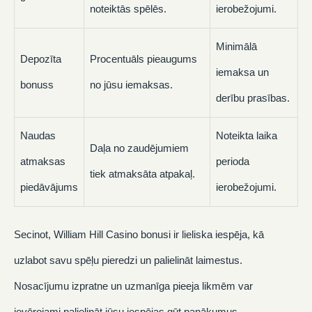
noteiktās spēlēs.
ierobežojumi.
Minimālā
Depozīta
Procentuāls pieaugums
iemaksa un
bonuss
no jūsu iemaksas.
derību prasības.
Naudas
Noteikta laika
Daļa no zaudējumiem
atmaksas
perioda
tiek atmaksāta atpakaļ.
piedāvājums
ierobežojumi.
Secinot, William Hill Casino bonusi ir lieliska iespēja, kā
uzlabot savu spēļu pieredzi un palielināt laimestus.
Nosacījumu izpratne un uzmanīga pieeja likmēm var
ievērojami palielināt jūsu iespējas gūt panākumus.