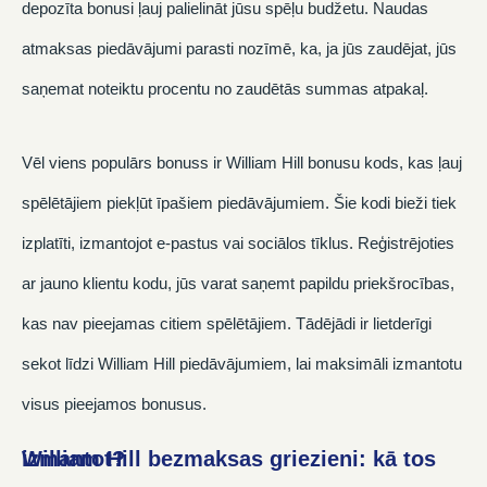
depozīta bonusi ļauj palielināt jūsu spēļu budžetu. Naudas
atmaksas piedāvājumi parasti nozīmē, ka, ja jūs zaudējat, jūs
saņemat noteiktu procentu no zaudētās summas atpakaļ.
Vēl viens populārs bonuss ir William Hill bonusu kods, kas ļauj
spēlētājiem piekļūt īpašiem piedāvājumiem. Šie kodi bieži tiek
izplatīti, izmantojot e-pastus vai sociālos tīklus. Reģistrējoties
ar jauno klientu kodu, jūs varat saņemt papildu priekšrocības,
kas nav pieejamas citiem spēlētājiem. Tādējādi ir lietderīgi
sekot līdzi William Hill piedāvājumiem, lai maksimāli izmantotu
visus pieejamos bonusus.
William Hill bezmaksas griezieni: kā tos izmantot?