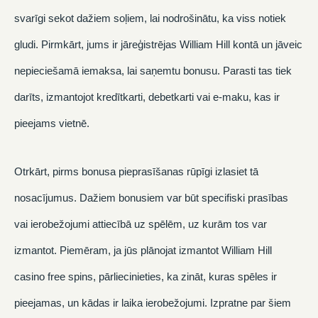
svarīgi sekot dažiem soļiem, lai nodrošinātu, ka viss notiek
gludi. Pirmkārt, jums ir jāreģistrējas William Hill kontā un jāveic
nepieciešamā iemaksa, lai saņemtu bonusu. Parasti tas tiek
darīts, izmantojot kredītkarti, debetkarti vai e-maku, kas ir
pieejams vietnē.
Otrkārt, pirms bonusa pieprasīšanas rūpīgi izlasiet tā
nosacījumus. Dažiem bonusiem var būt specifiski prasības
vai ierobežojumi attiecībā uz spēlēm, uz kurām tos var
izmantot. Piemēram, ja jūs plānojat izmantot William Hill
casino free spins, pārliecinieties, ka zināt, kuras spēles ir
pieejamas, un kādas ir laika ierobežojumi. Izpratne par šiem