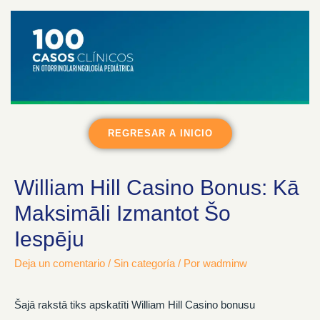
REGRESAR A INICIO
William Hill Casino Bonus: Kā
Maksimāli Izmantot Šo
Iespēju
Deja un comentario
/
Sin categoría
/ Por
wadminw
Šajā rakstā tiks apskatīti William Hill Casino bonusu