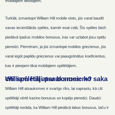
mobilajiem lietotājiem.
Turklāt, izmantojot William Hill mobile slots, jūs varat baudīt
savas iecienītākās spēles, kamēr esat ceļā. Šīs spēles bieži
piedāvā īpašus mobilos bonusus, kas var uzlabot jūsu spēļu
pieredzi. Piemēram, ja jūs izmantojat mobilos griezienus, jūs
varat iegūt papildu griezienus vai paaugstinātus koeficientus,
kas ir pieejami tikai mobilajiem spēlētājiem.
William Hill atsauksmes: ko saka citi spēlētāji par bonusiem?
William Hill atsauksmes ir svarīgs rīks, lai saprastu, kā citi
spēlētāji vērtē kazino bonusus un kopējo pieredzi. Daudzi
spēlētāji norāda, ka William Hill piedāvā labus bonusus, taču ir