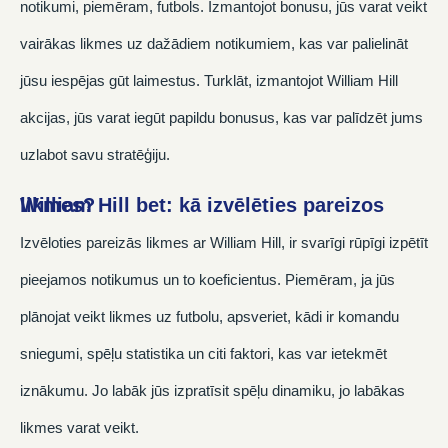
notikumi, piemēram, futbols. Izmantojot bonusu, jūs varat veikt
vairākas likmes uz dažādiem notikumiem, kas var palielināt
jūsu iespējas gūt laimestus. Turklāt, izmantojot William Hill
akcijas, jūs varat iegūt papildu bonusus, kas var palīdzēt jums
uzlabot savu stratēģiju.
William Hill bet: kā izvēlēties pareizos likmes?
Izvēloties pareizās likmes ar William Hill, ir svarīgi rūpīgi izpētīt
pieejamos notikumus un to koeficientus. Piemēram, ja jūs
plānojat veikt likmes uz futbolu, apsveriet, kādi ir komandu
sniegumi, spēļu statistika un citi faktori, kas var ietekmēt
iznākumu. Jo labāk jūs izpratīsit spēļu dinamiku, jo labākas
likmes varat veikt.