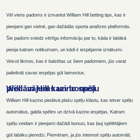
Vēl viens padoms ir izmantot William Hill betting tips, kas ir
pieejami gan vietnē, gan dažādās sporta analīzes platformās.
Šie padomi sniedz vērtīgu informāciju par to, kāda ir labākā
pieeja katram notikumam, un kādi ir iespējamie iznākumi.
Veicot likmes, kas ir balstītas uz šiem padomiem, jūs varat
palielināt savas iespējas gūt laimestus.
William Hill kazino spēļu piedāvājums un bonusi
William Hill kazino piedāvā plašu spēļu klāstu, kas ietver spēļu
automātus, galda spēles un dzīvā kazino iespējas. Katram
spēļu veidam ir pieejami dažādi bonusi, kas ļauj spēlētājiem
gūt labāku pieredzi. Piemēram, ja jūs interesē spēļu automāti,