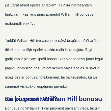
jūs varat atrast spēles ar labiem RTP un interesantām
funkcijām, kas ļaus jums izmantot William Hill bonusus
maksimāli efektīvi.
Turklāt William Hill live casino piedāvā iespēju spēlēt ar īstu
dīleri, kas piešķir spēlei papildu reālā laika sajūtu. Šajā
gadījumā ir pieejami īpaši bonusi, kas var palīdzēt jums iegūt
papildu priekšrocības. Veicot likmes šajās spēlēs, ir svarīgi
iepazīties ar bonusa noteikumiem, lai pārliecinātos, ka jūs
saņemat vislabāko iespējamo pieredzi.
Kā pieprasīt William Hill bonusu un ko ņemt vērā?
Bonusus no William Hill var pieprasīt pavisam viegli, taču ir