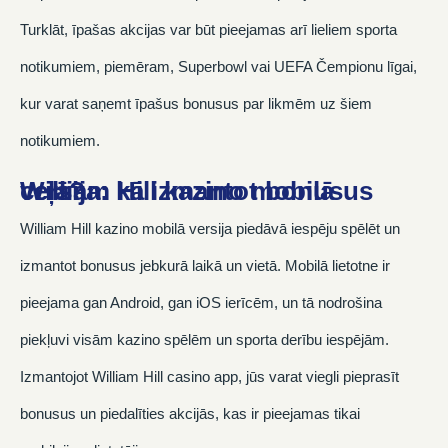
Turklāt, īpašas akcijas var būt pieejamas arī lieliem sporta
notikumiem, piemēram, Superbowl vai UEFA Čempionu līgai,
kur varat saņemt īpašus bonusus par likmēm uz šiem
notikumiem.
William Hill kazino mobilā versija: kā izmantot bonusus ceļā?
William Hill kazino mobilā versija piedāvā iespēju spēlēt un
izmantot bonusus jebkurā laikā un vietā. Mobilā lietotne ir
pieejama gan Android, gan iOS ierīcēm, un tā nodrošina
piekļuvi visām kazino spēlēm un sporta derību iespējām.
Izmantojot William Hill casino app, jūs varat viegli pieprasīt
bonusus un piedalīties akcijās, kas ir pieejamas tikai