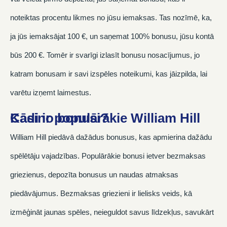
noteiktas procentu likmes no jūsu iemaksas. Tas nozīmē, ka,
ja jūs iemaksājat 100 €, un saņemat 100% bonusu, jūsu kontā
būs 200 €. Tomēr ir svarīgi izlasīt bonusu nosacījumus, jo
katram bonusam ir savi izspēles noteikumi, kas jāizpilda, lai
varētu izņemt laimestus.
Kādi ir populārākie William Hill Casino bonusi?
William Hill piedāvā dažādus bonusus, kas apmierina dažādu
spēlētāju vajadzības. Populārākie bonusi ietver bezmaksas
griezienus, depozīta bonusus un naudas atmaksas
piedāvājumus. Bezmaksas griezieni ir lielisks veids, kā
izmēģināt jaunas spēles, neieguldot savus līdzekļus, savukārt