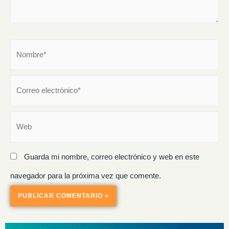
Guarda mi nombre, correo electrónico y web en este
navegador para la próxima vez que comente.