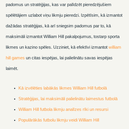
padomus un stratēģijas, kas var palīdzēt pieredzējušiem
spēlētājiem uzlabot viņu likmju pieredzi. Izpētīsim, kā izmantot
dažādas stratēģijas, kā arī sniegsim padomus par to, kā
maksimāli izmantot William Hill pakalpojumus, tostarp sporta
likmes un kazino spēles. Uzziniet, kā efektīvi izmantot
william
hill games
un citas iespējas, lai palielinātu savas iespējas
laimēt.
Kā izvēlēties labākās likmes William Hill futbolā
Stratēģijas, lai maksimāli palielinātu laimestus futbolā
William Hill futbola likmju analīzes rīki un resursi
Populārākās futbolu likmju veidi William Hill