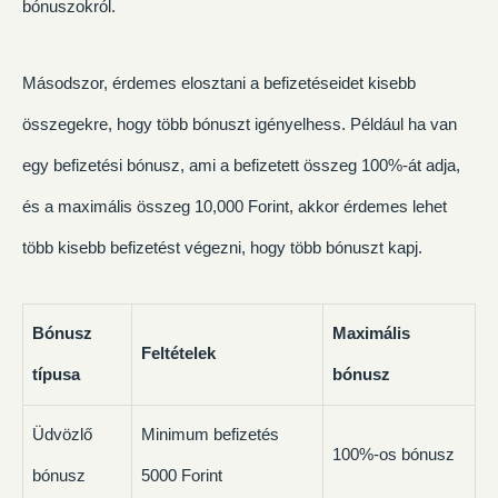
bónuszokról.
Másodszor, érdemes elosztani a befizetéseidet kisebb
összegekre, hogy több bónuszt igényelhess. Például ha van
egy befizetési bónusz, ami a befizetett összeg 100%-át adja,
és a maximális összeg 10,000 Forint, akkor érdemes lehet
több kisebb befizetést végezni, hogy több bónuszt kapj.
Bónusz
Maximális
Feltételek
típusa
bónusz
Üdvözlő
Minimum befizetés
100%-os bónusz
bónusz
5000 Forint