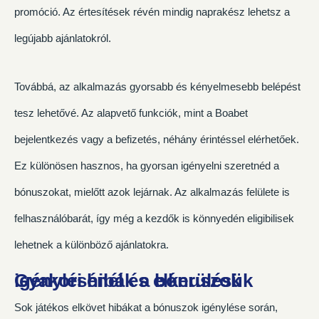
promóció. Az értesítések révén mindig naprakész lehetsz a
legújabb ajánlatokról.
Továbbá, az alkalmazás gyorsabb és kényelmesebb belépést
tesz lehetővé. Az alapvető funkciók, mint a Boabet
bejelentkezés vagy a befizetés, néhány érintéssel elérhetőek.
Ez különösen hasznos, ha gyorsan igényelni szeretnéd a
bónuszokat, mielőtt azok lejárnak. Az alkalmazás felülete is
felhasználóbarát, így még a kezdők is könnyedén eligibilisek
lehetnek a különböző ajánlatokra.
Gyakori hibák a bónuszok igénylésénél és elkerülésük
Sok játékos elkövet hibákat a bónuszok igénylése során,