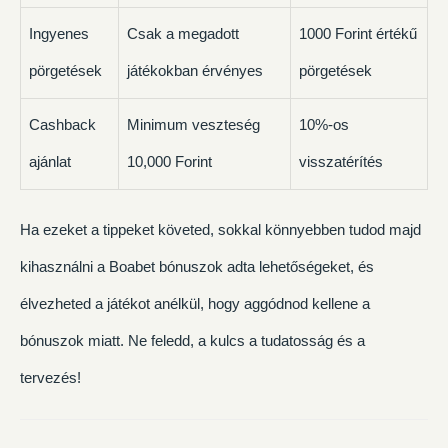
Ingyenes
Csak a megadott
1000 Forint értékű
pörgetések
játékokban érvényes
pörgetések
Cashback
Minimum veszteség
10%-os
ajánlat
10,000 Forint
visszatérítés
Ha ezeket a tippeket követed, sokkal könnyebben tudod majd
kihasználni a Boabet bónuszok adta lehetőségeket, és
élvezheted a játékot anélkül, hogy aggódnod kellene a
bónuszok miatt. Ne feledd, a kulcs a tudatosság és a
tervezés!