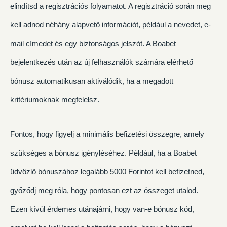
elindítsd a regisztrációs folyamatot. A regisztráció során meg
kell adnod néhány alapvető információt, például a nevedet, e-
mail címedet és egy biztonságos jelszót. A Boabet
bejelentkezés után az új felhasználók számára elérhető
bónusz automatikusan aktiválódik, ha a megadott
kritériumoknak megfelelsz.
Fontos, hogy figyelj a minimális befizetési összegre, amely
szükséges a bónusz igényléséhez. Például, ha a Boabet
üdvözlő bónuszához legalább 5000 Forintot kell befizetned,
győződj meg róla, hogy pontosan ezt az összeget utalod.
Ezen kívül érdemes utánajárni, hogy van-e bónusz kód,