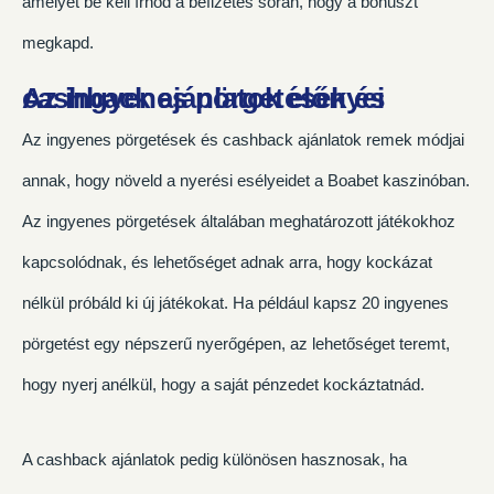
amelyet be kell írnod a befizetés során, hogy a bónuszt
megkapd.
Az ingyenes pörgetések és cashback ajánlatok előnyei
Az ingyenes pörgetések és cashback ajánlatok remek módjai
annak, hogy növeld a nyerési esélyeidet a Boabet kaszinóban.
Az ingyenes pörgetések általában meghatározott játékokhoz
kapcsolódnak, és lehetőséget adnak arra, hogy kockázat
nélkül próbáld ki új játékokat. Ha például kapsz 20 ingyenes
pörgetést egy népszerű nyerőgépen, az lehetőséget teremt,
hogy nyerj anélkül, hogy a saját pénzedet kockáztatnád.
A cashback ajánlatok pedig különösen hasznosak, ha