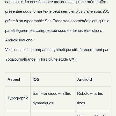
cash out ». La conséquence pratique est qu’une même offre
présentée sous forme texte peut sembler plus claire sous iOS
grâce à sa typographie San Francisco contrastée alors qu’elle
paraît légèrement compressée sous certaines résolutions
Android low‑end.*
Voici un tableau comparatif synthétique utilisé récemment par
Yogajournalfrance.Fr lors d’une étude UX :
Aspect
iOS
Android
San Francisco – tailles
Roboto – tailles
Typographie
dynamiques
fixes