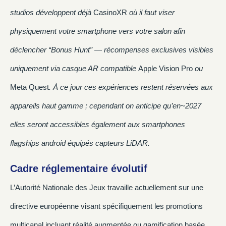
studios développent déjà
CasinoXR
où il faut viser
physiquement votre smartphone vers votre salon afin
déclencher “Bonus Hunt” — récompenses exclusives visibles
uniquement via casque AR compatible
Apple Vision Pro
ou
Meta Quest
. À ce jour ces expériences restent réservées aux
appareils haut gamme ; cependant on anticipe qu’en~2027
elles seront accessibles également aux smartphones
flagships android équipés capteurs LiDAR.
Cadre réglementaire évolutif
L’Autorité Nationale des Jeux travaille actuellement sur une
directive européenne visant spécifiquement les promotions
multicanal incluant réalité augmentée ou gamification basée