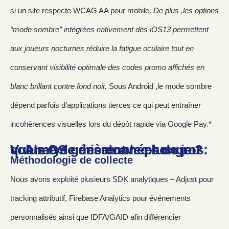
si un site respecte WCAG AA pour mobile.
De plus ,les options
“mode sombre” intégrées nativement dès iOS13 permettent
aux joueurs nocturnes réduire la fatigue oculaire tout en
conservant visibilité optimale des codes promo affichés en
blanc brillant contre fond noir.
Sous Android ,le mode sombre
dépend parfois d’applications tierces ce qui peut entraîner
incohérences visuelles lors du dépôt rapide via Google Pay.*
V. Analyse des données de jeu : quels OS génèrent le plus gros volume de mises avec bonus ?
Méthodologie de collecte
Nous avons exploité plusieurs SDK analytiques – Adjust pour
tracking attributif, Firebase Analytics pour événements
personnalisés ainsi que IDFA/GAID afin différencier