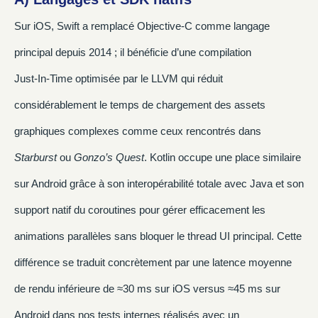
Sur iOS, Swift a remplacé Objective‑C comme langage
principal depuis 2014 ; il bénéficie d’une compilation
Just‑In‑Time optimisée par le LLVM qui réduit
considérablement le temps de chargement des assets
graphiques complexes comme ceux rencontrés dans
Starburst
ou
Gonzo’s Quest
. Kotlin occupe une place similaire
sur Android grâce à son interopérabilité totale avec Java et son
support natif du coroutines pour gérer efficacement les
animations parallèles sans bloquer le thread UI principal. Cette
différence se traduit concrètement par une latence moyenne
de rendu inférieure de ≈30 ms sur iOS versus ≈45 ms sur
Android dans nos tests internes réalisés avec un