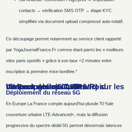
contacts → vérification SMS OTP → étape KYC
simplifiée via document upload compressé auto‑rotatif.
Ce découpage permet notamment au service client rapporté
par YogaJournalFrance.Fr comme étant parmi les « meilleurs
sites paris sportifs » grâce à son taux <2 minutes entre
inscription & première mise bonifiée.*
VII.Perspectives futures : l’impact des nouvelles technologies (5G, AR/VR) sur les bonus mobiles iOS/Android
Déploiement du réseau 5G
En Europe La France compte aujourd’hui plusde 70 %de
couverture urbaine LTE‐Advanced+, mais la diffusion
progressive du spectre dédié 5G permet désormais latences