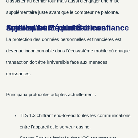
d’assister au dernier tour mais aussi d’engager une mise
supplémentaire juste avant que le compteur ne plafonne.
Section 4 – Sécurité et confiance : pourquoi les plateformes mobiles sont plus fiables aujourd’hui
La protection des données personnelles et financières est
devenue incontournable dans l’écosystème mobile où chaque
transaction doit être irréversible face aux menaces
croissantes.
Principaux protocoles adoptés actuellement :
TLS 1.3 chiffrant end‑to‑end toutes les communications
entre l’appareil et le serveur casino.