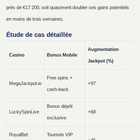
près de €17 200, soit quasiment doubler ses gains potentiels
en moins de trois semaines.
Étude de cas détaillée
Augmentation
Casino
Bonus Mobile
Jackpot (%)
Free spins +
MegaJackpot.io
+97
cash-back
Bonus dépôt
LuckySpinLive
+68
exclusive
RoyalBet
Tournois VIP