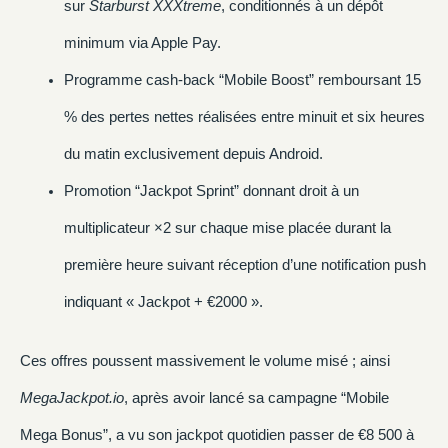
sur
Starburst XXXtreme
, conditionnés à un dépôt
minimum via Apple Pay.
Programme cash‑back “Mobile Boost” remboursant 15
% des pertes nettes réalisées entre minuit et six heures
du matin exclusivement depuis Android.
Promotion “Jackpot Sprint” donnant droit à un
multiplicateur ×​2 sur chaque mise placée durant la
première heure suivant réception d’une notification push
indiquant « Jackpot + €2000 ».
Ces offres poussent massivement le volume misé ; ainsi
MegaJackpot.io
, après avoir lancé sa campagne “Mobile
Mega Bonus”, a vu son jackpot quotidien passer de €8 500 à