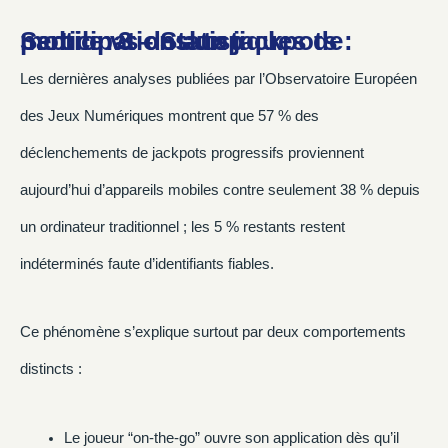
Section 3 – Statistiques de participation aux jackpots : mobile vs desktop
Les dernières analyses publiées par l’Observatoire Européen
des Jeux Numériques montrent que 57 % des
déclenchements de jackpots progressifs proviennent
aujourd’hui d’appareils mobiles contre seulement 38 % depuis
un ordinateur traditionnel ; les 5 % restants restent
indéterminés faute d’identifiants fiables.
Ce phénomène s’explique surtout par deux comportements
distincts :
Le joueur “on‑the‑go” ouvre son application dès qu’il