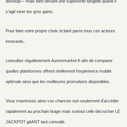
desktop— mais bien devant une supériorité tangible quand il
s’agit viser les gros gains.
Pour faire votre propre choix éclairé parmi tous ces acteurs
innovants,
consultez régulièrement
Auroremarket.fr
afin de comparer
quelles plateformes offrent réellement l’expérience mobile
optimale ainsi que les meilleures promotions disponibles.
Vous maximisez ainsi vos chances non seulement d’accéder
rapidement au prochain tirage mais surtout celle décrocher LE
JACKPOT géANT tant convoité.