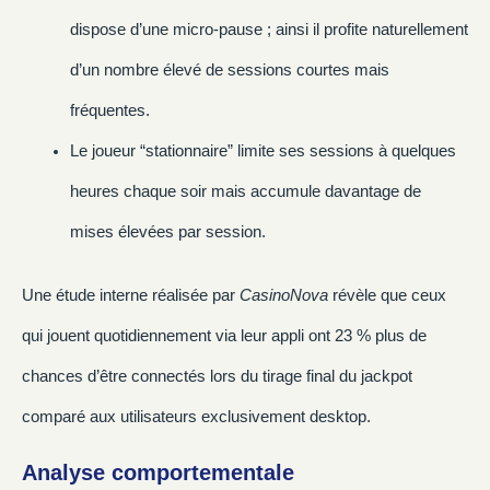
dispose d’une micro‑pause ; ainsi il profite naturellement
d’un nombre élevé de sessions courtes mais
fréquentes.
Le joueur “stationnaire” limite ses sessions à quelques
heures chaque soir mais accumule davantage de
mises élevées par session.
Une étude interne réalisée par
CasinoNova
révèle que ceux
qui jouent quotidiennement via leur appli ont 23 % plus de
chances d’être connectés lors du tirage final du jackpot
comparé aux utilisateurs exclusivement desktop.
Analyse comportementale