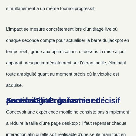
simultanément à un même tournoi progressif.
L’impact se mesure concrètement lors d’un tirage live où
chaque seconde compte pour actualiser la barre du jackpot en
temps réel ; grâce aux optimisations ci‑dessus la mise à jour
apparaît presque immédiatement sur l’écran tactile, éliminant
toute ambiguïté quant au moment précis où la victoire est
acquise.
Section 2 – Ergonomie et accessibilité : le facteur décisif pour les gros gains
Concevoir une expérience mobile ne consiste pas simplement
à réduire la taille d’une page desktop ; il faut repenser chaque
interaction afin qu’elle soit réalisable d’une seule main tout en