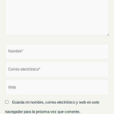
Guarda mi nombre, correo electrónico y web en este
navegador para la próxima vez que comente.