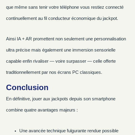
que même sans tenir votre téléphone vous restiez connecté
continuellement au fil conducteur économique du jackpot.
Ainsi IA + AR promettent non seulement une personnalisation
ultra précise mais également une immersion sensorielle
capable enfin rivaliser — voire surpasser — celle offerte
traditionnellement par nos écrans PC classiques.
Conclusion
En définitive, jouer aux jackpots depuis son smartphone
combine quatre avantages majeurs :
Une avancée technique fulgurante rendue possible