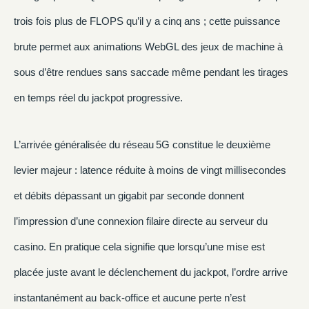
trois fois plus de FLOPS qu’il y a cinq ans ; cette puissance
brute permet aux animations WebGL des jeux de machine à
sous d’être rendues sans saccade même pendant les tirages
en temps réel du jackpot progressive.
L’arrivée généralisée du réseau 5G constitue le deuxième
levier majeur : latence réduite à moins de vingt millisecondes
et débits dépassant un gigabit par seconde donnent
l’impression d’une connexion filaire directe au serveur du
casino. En pratique cela signifie que lorsqu’une mise est
placée juste avant le déclenchement du jackpot, l’ordre arrive
instantanément au back‑office et aucune perte n’est