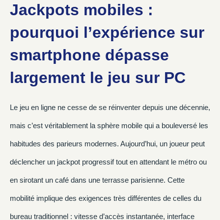
Jackpots mobiles :
pourquoi l’expérience sur
smartphone dépasse
largement le jeu sur PC
Le jeu en ligne ne cesse de se réinventer depuis une décennie,
mais c’est véritablement la sphère mobile qui a bouleversé les
habitudes des parieurs modernes. Aujourd’hui, un joueur peut
déclencher un jackpot progressif tout en attend­ant le métro ou
en sirotant un café dans une terrasse parisienne. Cette
mobilité implique des exigences très différentes de celles du
bureau traditionnel : vitesse d’accès instantanée, interface