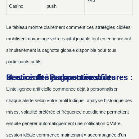
+45
Casino
push
Le tableau montre clairement comment ces stratégies ciblées
mobilisent davantage votre capital jouable tout en enrichissant
simultanément la cagnotte globale disponible pour tous
participants actifs.
Section 6 – Perspectives futures : IA et réalité augmentée au service des jackpots mobiles
L’intelligence artificielle commence déjà à personnaliser
chaque alerte selon votre profil ludique : analyse historique des
mises, volatilité préférée et fréquence quotidienne permettent
ensuite générer automatiquement une notification « Votre
session idéale commence maintenant » accompagnée d’un