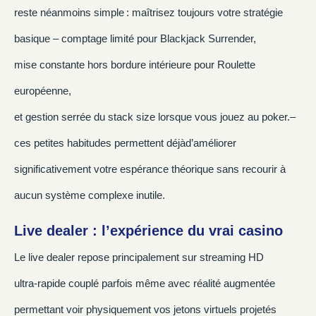
reste néanmoins simple : maîtrisez toujours votre stratégie
basique – comptage limité pour Blackjack Surrender,
mise constante hors bordure intérieure pour Roulette
européenne,
et gestion serrée du stack size lorsque vous jouez au poker.–
ces petites habitudes permettent déjà​d’améliorer
significativement votre espérance théorique sans recourir à
aucun système complexe inutile.​
Live dealer : l’expérience du vrai casino
Le live dealer repose principalement sur streaming HD
ultra‑rapide couplé parfois même avec réalité augmentée
permettant voir physiquement vos jetons virtuels projetés