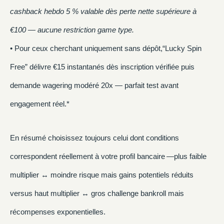
cashback hebdo ‎5 %‎ valable dès perte nette supérieure à
€100 — aucune restriction game type.
• Pour ceux cherchant uniquement sans dépôt,“Lucky Spin
Free” délivre €15 instantanés dès inscription vérifiée puis
demande wagering modéré ‎20x‎ — parfait test avant
engagement réel.*
En résumé choisissez toujours celui dont conditions
correspondent réellement à votre profil bancaire —plus faible
multiplier ↔️ moindre risque mais gains potentiels réduits
versus haut multiplier ↔️ gros challenge bankroll mais
récompenses exponentielles.