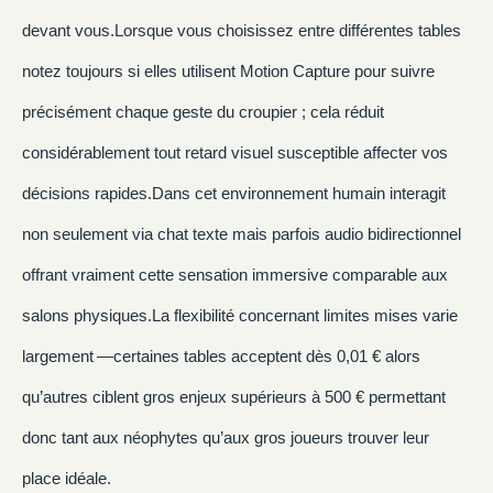
devant vous.Lorsque vous choisissez entre différentes tables
notez toujours si elles utilisent Motion Capture pour suivre
précisément chaque geste du croupier ; cela réduit
considérablement tout retard visuel susceptible affecter vos
décisions rapides.Dans cet environnement humain interagit
non seulement via chat texte mais parfois audio bidirectionnel
offrant vraiment cette sensation immersive comparable aux
salons physiques.La flexibilité concernant limites mises varie
largement —certaines tables acceptent dès 0,01 € alors
qu’autres ciblent gros enjeux supérieurs à 500 € permettant
donc tant aux néophytes qu’aux gros joueurs trouver leur
place idéale.​