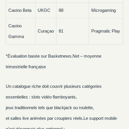
Casino Beta
UKGC
88
Microgaming
Casino
Curaçao
81
Pragmatic Play
Gamma
*Évaluation basée sur Basketnews.Net – moyenne
trimestrielle française
Un catalogue riche doit couvrir plusieurs catégories
essentielles : slots vidéo flamboyants,
jeux traditionnels tels que blackjack ou roulette,
et salles live animées par croupiers réels.Le support mobile