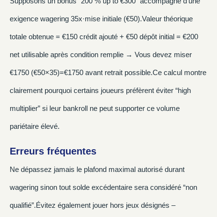
Supposons un bonus “200 % up to €300” accompagné d’une
exigence wagering 35x·mise initiale (€50).Valeur théorique
totale obtenue = €150 crédit ajouté + €50 dépôt initial = €200
net utilisable après condition remplie → Vous devez miser
€1750 (€50×35)=€1750 avant retrait possible.Ce calcul montre
clairement pourquoi certains joueurs préfèrent éviter “high
multiplier” si leur bankroll ne peut supporter ce volume
pariétaire élevé.​
Erreurs fréquentes
Ne dépassez jamais le plafond maximal autorisé durant
wagering sinon tout solde excédentaire sera considéré “non
qualifié”.Évitez également jouer hors jeux désignés –