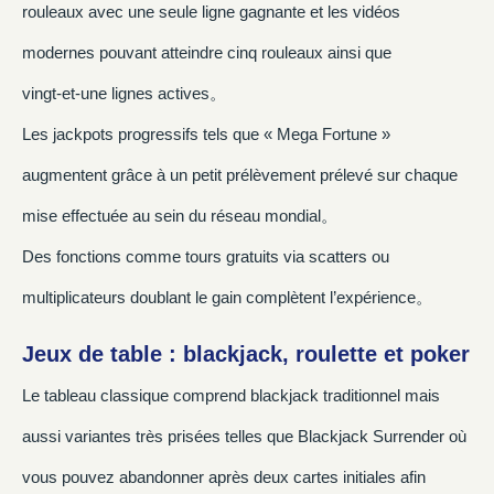
rouleaux avec une seule ligne gagnante et les vidéos
modernes pouvant atteindre cinq rouleaux ainsi que
vingt‑et‑une lignes actives。
Les jackpots progressifs tels que « Mega Fortune »
augmentent grâce à un petit prélèvement prélevé sur chaque
mise effectuée au sein du réseau mondial。
Des fonctions comme tours gratuits via scatters ou
multiplicateurs doublant le gain complètent l’expérience。
Jeux de table : blackjack, roulette et poker
Le tableau classique comprend blackjack traditionnel mais
aussi variantes très prisées telles que Blackjack Surrender où
vous pouvez abandonner après deux cartes initiales afin