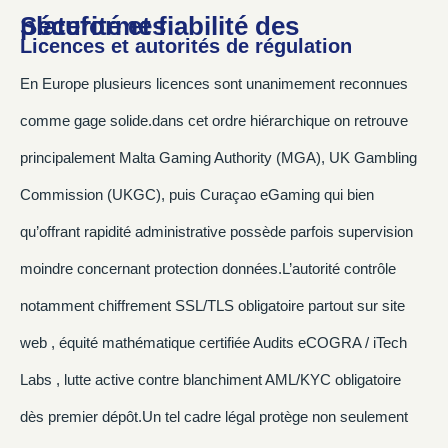
Sécurité et fiabilité des plateformes
Licences et autorités de régulation
En Europe plusieurs licences sont unanimement reconnues
comme gage solide.dans cet ordre hiérarchique on retrouve
principalement Malta Gaming Authority (MGA), UK Gambling
Commission (UKGC), puis Curaçao eGaming qui bien
qu’offrant rapidité administrative possède parfois supervision
moindre concernant protection données.L’autorité contrôle
notamment chiffrement SSL/TLS obligatoire partout sur site
web , équité mathématique certifiée Audits eCOGRA / iTech
Labs , lutte active contre blanchiment AML/KYC obligatoire
dès premier dépôt.Un tel cadre légal protège non seulement