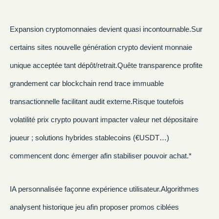
Expansion cryptomonnaies devient quasi incontournable.Sur
certains sites nouvelle génération crypto devient monnaie
unique acceptée tant dépôt/retrait.Quête transparence profite
grandement car blockchain rend trace immuable
transactionnelle facilitant audit externe.Risque toutefois
volatilité prix crypto pouvant impacter valeur net dépositaire
joueur ; solutions hybrides stablecoins (€USDT…)
commencent donc émerger afin stabiliser pouvoir achat.*
IA personnalisée façonne expérience utilisateur.Algorithmes
analysent historique jeu afin proposer promos ciblées