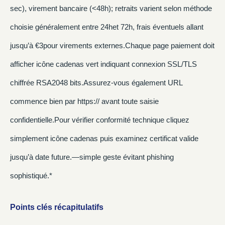
sec), virement bancaire (<48h); retraits varient selon méthode
choisie généralement entre 24het 72h, frais éventuels allant
jusqu’à ‎€3‏‎pour virements externes.Chaque page paiement doit
afficher icône cadenas vert indiquant connexion SSL/TLS
chiffrée RSA2048 bits.Assurez-vous également URL
commence bien par https:// avant toute saisie
confidentielle.Pour vérifier conformité technique cliquez
simplement icône cadenas puis examinez certificat valide
jusqu’à date future.—simple geste évitant phishing
sophistiqué.*
Points clés récapitulatifs