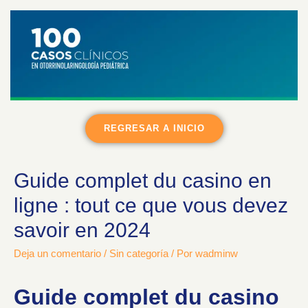
REGRESAR A INICIO
Guide complet du casino en
ligne : tout ce que vous devez
savoir en 2024
Deja un comentario
/
Sin categoría
/ Por
wadminw
Guide complet du casino