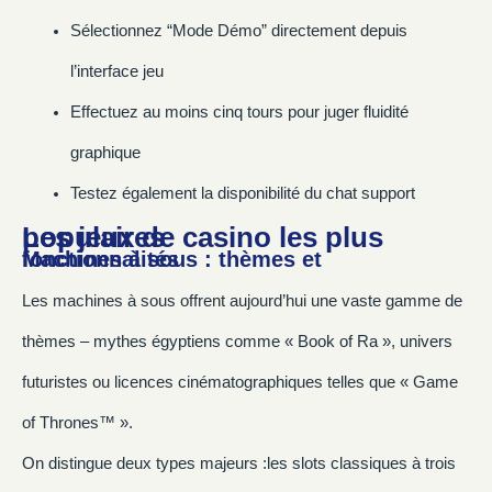
Sélectionnez “Mode Démo” directement depuis
l’interface jeu
Effectuez au moins cinq tours pour juger fluidité
graphique
Testez également la disponibilité du chat support
Les jeux de casino les plus populaires
Machines à sous : thèmes et fonctionnalités
Les machines à sous offrent aujourd’hui une vaste gamme de
thèmes – mythes égyptiens comme « Book of Ra », univers
futuristes ou licences cinématographiques telles que « Game
of Thrones™ ».
On distingue deux types majeurs :les slots classiques à trois