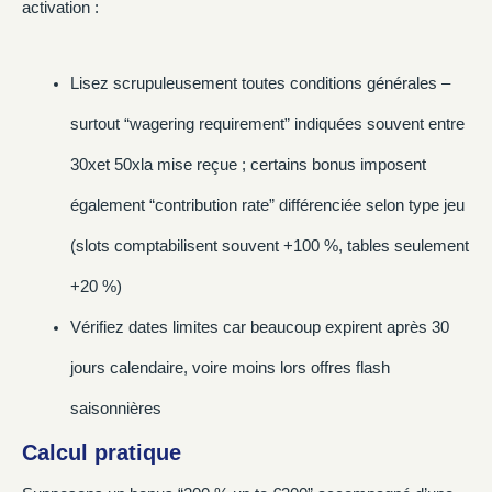
activation :
Lisez scrupuleusement toutes conditions générales –
surtout “wagering requirement” indiquées souvent entre
30xet 50xla mise reçue ; certains bonus imposent
également “contribution rate” différenciée selon type jeu
(slots comptabilisent souvent +100 %, tables seulement
+20 %)
Vérifiez dates limites car beaucoup expirent après 30
jours calendaire, voire moins lors offres flash
saisonnières
Calcul pratique