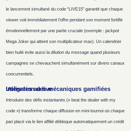
le lancement simultané du code “LIVE15” garantit que chaque
viewer voit immédiatement l’offre pendant son moment fortifié
émotionnellement par une partie cruciale (exemple : jackpot
Mega Joker qui atteint son multiplicateur max). Un calendrier
bien huilé évite aussi la dilution du message quand plusieurs
campagnes se chevauchent simultanément sur divers canaux
concurrentiels.
Utilisation des mécaniques gamifiées intégrées au live
Introduire des défis instantanés (« beat the dealer with my
code ») transforme chaque diffusion en mini‑tournoi où chaque
pari placé via le lien affilié débloque automatiquement un crédit