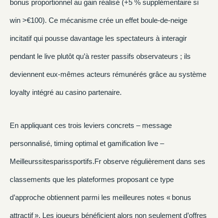
bonus proportionnel au gain réalisé (+5 % supplémentaire si
win >€100). Ce mécanisme crée un effet boule‑de‑neige
incitatif qui pousse davantage les spectateurs à interagir
pendant le live plutôt qu’à rester passifs observateurs ; ils
deviennent eux‑mêmes acteurs rémunérés grâce au système
loyalty intégré au casino partenaire.
En appliquant ces trois leviers concrets – message
personnalisé, timing optimal et gamification live –
Meilleurssitesparissportifs.Fr observe régulièrement dans ses
classements que les plateformes proposant ce type
d’approche obtiennent parmi les meilleures notes « bonus
attractif ». Les joueurs bénéficient alors non seulement d’offres