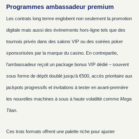
Programmes ambassadeur premium
Les contrats long terme englobent non seulement la promotion
digitale mais aussi des événements hors‑ligne tels que des
tournois privés dans des salons VIP ou des soirées poker
sponsorisées par la marque du casino. En contrepartie,
l’ambassadeur reçoit un package bonus VIP dédié – souvent
sous forme de dépôt doublé jusqu’à €500, accès prioritaire aux
jackpots progressifs et invitations à tester en avant‑première
les nouvelles machines à sous à haute volatilité comme
Mega
Titan
.
Ces trois formats offrent une palette riche pour ajuster