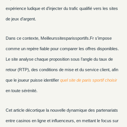
expérience ludique et d’injecter du trafic qualifié vers les sites
de jeux d’argent.
Dans ce contexte, Meilleurssitesparissportifs.Fr s’impose
comme un repère fiable pour comparer les offres disponibles.
Le site analyse chaque proposition sous l’angle du taux de
retour (RTP), des conditions de mise et du service client, afin
que le joueur puisse identifier
quel site de paris sportif choisir
en toute sérénité.
Cet article décortique la nouvelle dynamique des partenariats
entre casinos en ligne et influenceurs, en mettant le focus sur