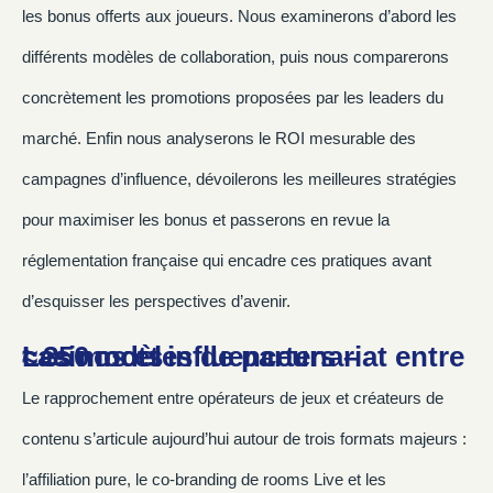
les bonus offerts aux joueurs. Nous examinerons d’abord les
différents modèles de collaboration, puis nous comparerons
concrètement les promotions proposées par les leaders du
marché. Enfin nous analyserons le ROI mesurable des
campagnes d’influence, dévoilerons les meilleures stratégies
pour maximiser les bonus et passerons en revue la
réglementation française qui encadre ces pratiques avant
d’esquisser les perspectives d’avenir.
Les modèles de partenariat entre casinos et influenceurs – ≈ 350 mots
Le rapprochement entre opérateurs de jeux et créateurs de
contenu s’articule aujourd’hui autour de trois formats majeurs :
l’affiliation pure, le co‑branding de rooms Live et les