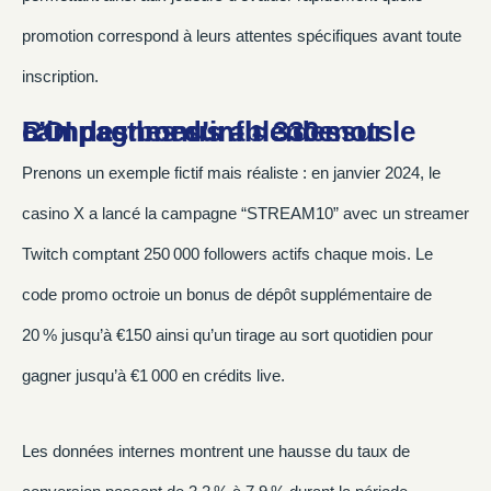
promotion correspond à leurs attentes spécifiques avant toute
inscription.
L’impact mesurable des campagnes d’influence sur le ROI des bonus – ≈ 330 mots
Prenons un exemple fictif mais réaliste : en janvier 2024, le
casino X a lancé la campagne “STREAM10” avec un streamer
Twitch comptant 250 000 followers actifs chaque mois. Le
code promo octroie un bonus de dépôt supplémentaire de
20 % jusqu’à €150 ainsi qu’un tirage au sort quotidien pour
gagner jusqu’à €1 000 en crédits live.
Les données internes montrent une hausse du taux de