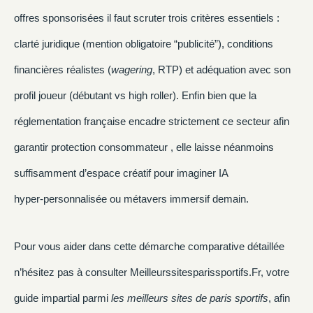
offres sponsorisées il faut scruter trois critères essentiels :
clarté juridique (mention obligatoire “publicité”), conditions
financières réalistes (
wagering
, RTP) et adéquation avec son
profil joueur (débutant vs high roller). Enfin bien que la
réglementation française encadre strictement ce secteur afin
garantir protection consommateur , elle laisse néanmoins
suffisamment d’espace créatif pour imaginer IA
hyper‑personnalisée ou métavers immersif demain.
Pour vous aider dans cette démarche comparative détaillée
n’hésitez pas à consulter Meilleurssitesparissportifs.Fr, votre
guide impartial parmi
les meilleurs sites de paris sportifs
, afin