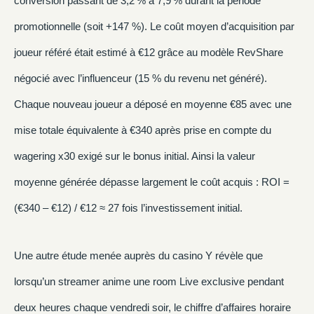
conversion passant de 3,2 % à 7,9 % durant la période
promotionnelle (soit +147 %). Le coût moyen d’acquisition par
joueur référé était estimé à €12 grâce au modèle RevShare
négocié avec l’influenceur (15 % du revenu net généré).
Chaque nouveau joueur a déposé en moyenne €85 avec une
mise totale équivalente à €340 après prise en compte du
wagering x30 exigé sur le bonus initial. Ainsi la valeur
moyenne générée dépasse largement le coût acquis : ROI =
(€340 – €12) / €12 ≈ 27 fois l’investissement initial.
Une autre étude menée auprès du casino Y révèle que
lorsqu’un streamer anime une room Live exclusive pendant
deux heures chaque vendredi soir, le chiffre d’affaires horaire