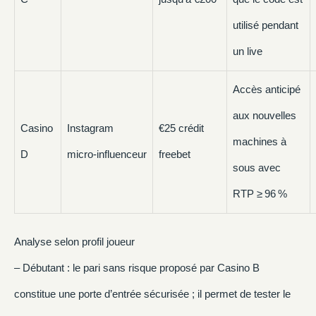
utilisé pendant
un live
Accès anticipé
aux nouvelles
Casino
Instagram
€25 crédit
machines à
D
micro‑influenceur
freebet
sous avec
RTP ≥ 96 %
Analyse selon profil joueur
– Débutant : le pari sans risque proposé par Casino B
constitue une porte d’entrée sécurisée ; il permet de tester le