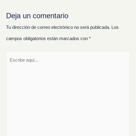
Deja un comentario
Tu dirección de correo electrónico no será publicada.
Los
campos obligatorios están marcados con
*