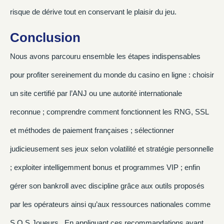
risque de dérive tout en conservant le plaisir du jeu.
Conclusion
Nous avons parcouru ensemble les étapes indispensables
pour profiter sereinement du monde du casino en ligne : choisir
un site certifié par l’ANJ ou une autorité internationale
reconnue ; comprendre comment fonctionnent les RNG, SSL
et méthodes de paiement françaises ; sélectionner
judicieusement ses jeux selon volatilité et stratégie personnelle
; exploiter intelligemment bonus et programmes VIP ; enfin
gérer son bankroll avec discipline grâce aux outils proposés
par les opérateurs ainsi qu’aux ressources nationales comme
S.O.S Joueurs . En appliquant ces recommandations avant