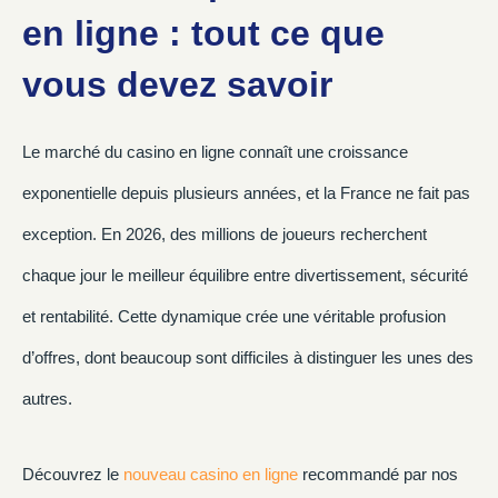
en ligne : tout ce que
vous devez savoir
Le marché du casino en ligne connaît une croissance
exponentielle depuis plusieurs années, et la France ne fait pas
exception. En 2026, des millions de joueurs recherchent
chaque jour le meilleur équilibre entre divertissement, sécurité
et rentabilité. Cette dynamique crée une véritable profusion
d’offres, dont beaucoup sont difficiles à distinguer les unes des
autres.
Découvrez le
nouveau casino en ligne
recommandé par nos