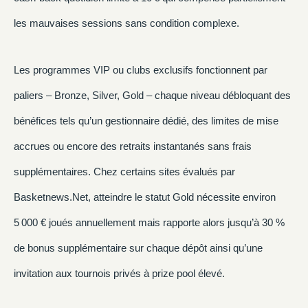
les mauvaises sessions sans condition complexe.
Les programmes VIP ou clubs exclusifs fonctionnent par
paliers – Bronze, Silver, Gold – chaque niveau débloquant des
bénéfices tels qu’un gestionnaire dédié, des limites de mise
accrues ou encore des retraits instantanés sans frais
supplémentaires. Chez certains sites évalués par
Basketnews.Net, atteindre le statut Gold nécessite environ
5 000 € joués annuellement mais rapporte alors jusqu’à 30 %
de bonus supplémentaire sur chaque dépôt ainsi qu’une
invitation aux tournois privés à prize pool élevé.