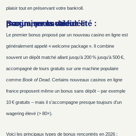
plaisir tout en préservant votre bankroll.
Bonus, promotions et programmes de fidélité : maximiser la valeur
Le premier bonus proposé par un nouveau casino en ligne est
généralement appelé « welcome package ». Il combine
souvent un dépôt matché allant jusqu’à 200 % jusqu’à 500 €,
accompagné de tours gratuits sur une machine populaire
comme
Book of Dead
. Certains nouveaux casinos en ligne
france proposent même un bonus sans dépôt – par exemple
10 € gratuits – mais il s’accompagne presque toujours d’un
wagering élevé (> 80×).
Voici les principaux types de bonus rencontrés en 2026 :