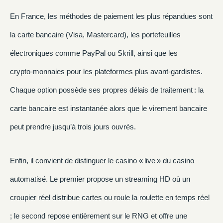
En France, les méthodes de paiement les plus répandues sont
la carte bancaire (Visa, Mastercard), les portefeuilles
électroniques comme PayPal ou Skrill, ainsi que les
crypto‑monnaies pour les plateformes plus avant‑gardistes.
Chaque option possède ses propres délais de traitement : la
carte bancaire est instantanée alors que le virement bancaire
peut prendre jusqu’à trois jours ouvrés.
Enfin, il convient de distinguer le casino « live » du casino
automatisé. Le premier propose un streaming HD où un
croupier réel distribue cartes ou roule la roulette en temps réel
; le second repose entièrement sur le RNG et offre une