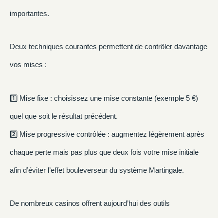
importantes.
Deux techniques courantes permettent de contrôler davantage
vos mises :
1️⃣ Mise fixe : choisissez une mise constante (exemple 5 €)
quel que soit le résultat précédent.
2️⃣ Mise progressive contrôlée : augmentez légèrement après
chaque perte mais pas plus que deux fois votre mise initiale
afin d’éviter l’effet bouleverseur du système Martingale.
De nombreux casinos offrent aujourd’hui des outils